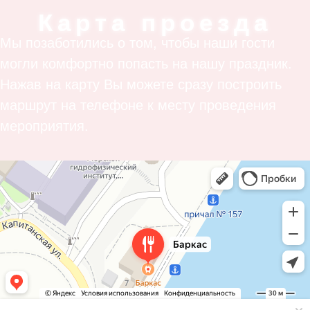
Карта проезда
Мы позаботились о том, чтобы наши гости
могли комфортно попасть на нашу праздник.
Нажав на карту Вы можете сразу построить
маршрут на телефоне к месту проведения
мероприятия.
Баркас
Ресторан в Севастополе
Кафе в Севастополе